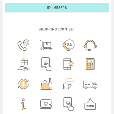
ID:1653598