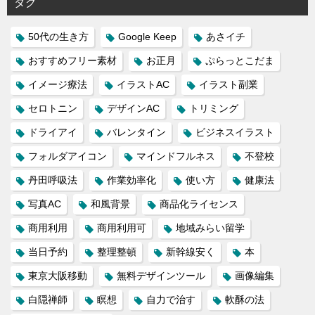
タグ
50代の生き方
Google Keep
あさイチ
おすすめフリー素材
お正月
ぷらっとこだま
イメージ療法
イラストAC
イラスト副業
セロトニン
デザインAC
トリミング
ドライアイ
バレンタイン
ビジネスイラスト
フォルダアイコン
マインドフルネス
不登校
丹田呼吸法
作業効率化
使い方
健康法
写真AC
和風背景
商品化ライセンス
商用利用
商用利用可
地域みらい留学
当日予約
整理整頓
新幹線安く
本
東京大阪移動
無料デザインツール
画像編集
白隠禅師
瞑想
自力で治す
軟酥の法