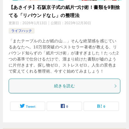
【あさイチ】石阪京子式の紙片づけ術！書類を9割捨
てる「リバウンドなし」の整理法
更新日：
2026年1月13日
公開日：
2023年12月30日
ライフハック
「またテーブルの上が紙の山…」そんな絶望感を感じてい
るあなたへ。10万部突破のベストセラー著者が教える、リ
バウンド知らずの「紙片づけ術」が凄すぎました！たった2
つの基準で仕分けるだけで、溜まり続けた書類が嘘のよう
に片付きます。探し物ゼロ、ストレスゼロ。人生の景色ま
で変えてくれる整理術、今すぐ始めてみましょう！
続きを読む
Tweet
0
0