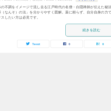
体の不調をイメージで流し去る江戸時代の名僧・白隠禅師が伝えた秘
酥（なんそ）の法」を分かりやすく図解。薬に頼らず、自分自身の力
クスしたい方は必見です。
続きを読む
Tweet
0
0