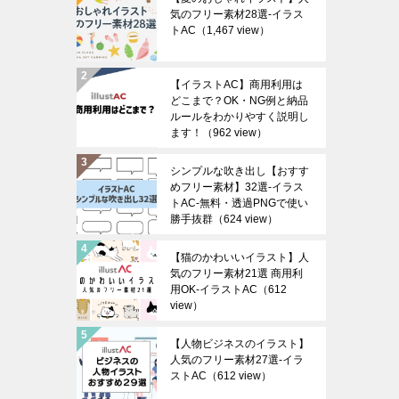
気のフリー素材28選-イラス
トAC
（1,467 view）
【イラストAC】商用利用は
どこまで？OK・NG例と納品
ルールをわかりやすく説明し
ます！
（962 view）
シンプルな吹き出し【おすす
めフリー素材】32選-イラス
トAC-無料・透過PNGで使い
勝手抜群
（624 view）
【猫のかわいいイラスト】人
気のフリー素材21選 商用利
用OK-イラストAC
（612
view）
【人物ビジネスのイラスト】
人気のフリー素材27選-イラ
ストAC
（612 view）