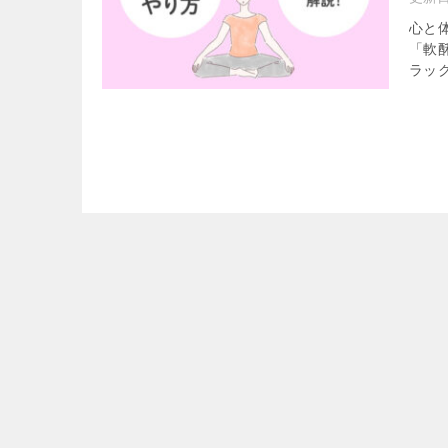
心と
「軟
ラッ