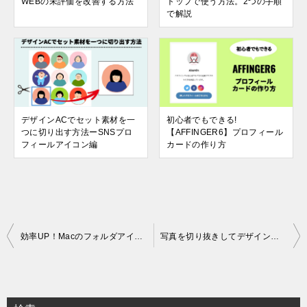
WEBの未評価を改善する方法
トップで使う方法。2つの手順
で解説
デザインACでセット素材を一
初心者でもできる!
つに切り出す方法ーSNSプロ
【AFFINGER6】プロフィール
フィールアイコン編
カードの作り方
投
効率UP！Macのフォルダアイコンを変更する方法！おしゃれなフリー素材で効率化
写真を切り抜きしてデザインしよう［基礎編］
稿
ナ
ビ